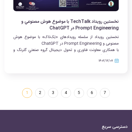
نخستين رويداد TechTalk با موضوع هوش مصنوعي و
Prompt Engineering در ChatGPT
نخستين رويداد از سلسله‌ رويدادهای «تِک‌تاک» با موضوع هوش
مصنوعی و Prompt Engineering در ChatGPT
با همکاری معاونت فناوری و تحول ديجيتال گروه صنعتي گلرنگ و
شرکت گلرنگ سيستم شانزدهم اسفند از ساعت ۱۴ تا ۱۶صورت آنلاین
۱۴۰۲/۱۲/۰۷
برگزار می‌شود.
1
2
3
4
5
6
7
دسترسی سریع